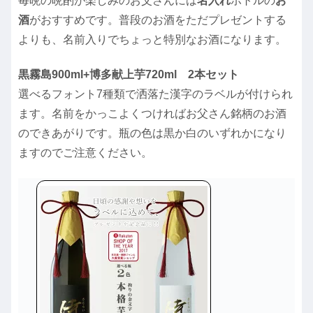
毎晩の晩酌が楽しみのお父さんには
名入れ
ボトルの
お
酒
がおすすめです。普段のお酒をただプレゼントする
よりも、名前入りでちょっと特別なお酒になります。
黒霧島900ml+博多献上芋720ml 2本セット
選べるフォント7種類で洒落た漢字のラベルが付けられ
ます。名前をかっこよくつければお父さん銘柄のお酒
のできあがりです。瓶の色は黒か白のいずれかになり
ますのでご注意ください。