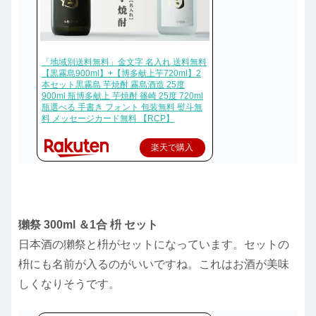
「地域別送料無料」金文字 名入れ 送料無料
【黒霧島900ml】+【博多献上芋720ml】2
本セット黒霧島 芋焼酎 霧島酒造 25度
900ml 瓶博多献上 芋焼酎 篠崎 25度 720ml
瓶選べる 手書き フォント 包装無料 熨斗無
料 メッセージカード無料 【RCP】
楽天で購入
獺祭 300ml ＆1合 枡 セット
日本酒の獺祭と枡がセットになっています。セットの
枡にも名前が入るのがいいですね。これはお酒が美味
しくなりそうです。