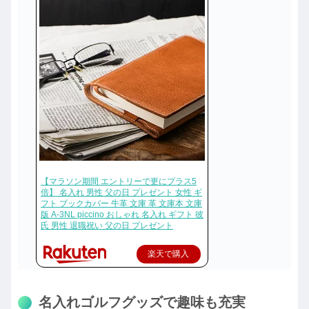
【マラソン期間 エントリーで更にプラス5
倍】 名入れ 男性 父の日 プレゼント 女性 ギ
フト ブックカバー 牛革 文庫 革 文庫本 文庫
版 A-3NL piccino おしゃれ 名入れ ギフト 彼
氏 男性 退職祝い 父の日 プレゼント
楽天で購入
名入れゴルフグッズで趣味も充実