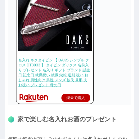
名入れ ネクタイピン 【 DAKS シンプル ク
ロス DT3033 】 タイピン ダックス 名前入
り プレゼント 名入り ギフト ブランド 誕生
日 記念日 就職祝い 就職 栄転 送別 祝い お
しゃれ 男性向け 男性 メンズ 彼氏 旦那 夫
お祝い プレゼント 母の日
楽天で購入
家で楽しむ名入れお酒のプレゼント