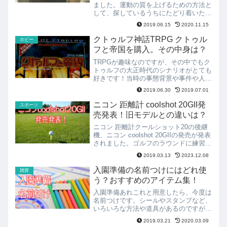
ました。運動の質を上げるための方法と
して、探しているうちにたどり着いたの
がコンプレッション アンダーウェアで
2019.06.15
2020.11.15
す。テスラのスポーツタイツを購入して
みましたので使用感などをレビューしま
クトゥルフ神話TRPG クトゥル
ホビー
す。
フと帝国を購入。その中身は？
TRPGが趣味なのですが、その中でもク
トゥルフの大正時代のシナリオがとても
好きです！当時の事態背景や事件や人物
など、資料としてはもちろん、これを使
2019.06.30
2019.07.01
ってキャラクターを作成したりゲームと
して楽しみたいと思いこの商品を購入し
ニコン 距離計 coolshot 20GII発
スポーツ
ました。
売発表！旧モデルとの違いは？
ニコン 距離計クールショット20の後継
機、ニコン coolshot 20GIIの発売が発表
されました。ゴルフのラウンドに練習に
と役立つ距離計があると、ゴルフをもっ
2019.03.13
2023.12.08
と楽しくプレーできます。新旧モデルの
違いはどんなところでしょうか？
入園準備の名前つけにはどれ使
雑貨
う？おすすめのアイテム集！
入園準備あれこれと用意したら、今度は
名前つけです。シールやスタンプなど、
いろいろな方法や道具があるのですが、
名前つけする対象もさまざまです。どの
2019.03.21
2020.03.09
方法を選ぶとよいのでしょうか？