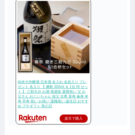
純米大吟醸酒 日本酒 名入れ 名前入り プレ
ゼント 名入り 【 獺祭 300ml ＆ 1合 枡 セッ
ト 】 三割九分 お酒 旭酒造 還暦祝い 父 お
父さん おじいちゃん 祖父 古希 喜寿 傘寿 米
寿 卒寿 祝い お祝い 退職祝い 誕生日 おすす
め プチギフト 母の日
楽天で購入