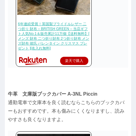
6年連続受賞！英国製ブライドルレザー 二
つ折り 財布 – BRITISH GREEN – 当店ギフ
ト人気No.1＆販売累計11万個【送料無料】[
メンズ 財布 二つ折り財布 2つ折り財布 メン
ズ財布 彼氏 バレンタイン クリスマス プレ
ゼント ][名入れ無料]
楽天で購入
牛革 文庫版ブックカバー A-3NL Piccin
通勤電車で文庫本を良く読むならこちらのブックカバ
ーもおすすめです。本も傷みにくくなりますし、読み
やすさも良くなりますよ。