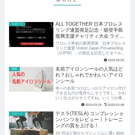
ALL TOGETHER 日本プロレス
スポーツ
リング連盟発足記念・能登半島
復興支援チャリティ大会 ライブ
視聴方法解説！開始時間は？
プロレス界初の業界団体「日本プロレス
リング連盟 United Japan Pro-wrestling
（UJPW）」の発足を記念したオールス
ター戦がついに実現。今大会は令和６年
2024.05.05
能登半島地震の復興へ向けたチャリティ
大会となります。この日本プロ...
名前アイロンシールの人気はど
雑貨
れ？おしゃれでかわいいアイロ
ンシール
布への名前つけはしっかりアイロン付け
できるものが長持ちしそうですし、かわ
いく仕上がりそうですね。いくつか種類
があるようですが、どれを選べば良いの
2019.03.29
2020.03.08
でしょうか？今回はタイプの異なるアイ
ロン付け用の名前シール、ワッペンから
テスラ(TESLA) コンプレッショ
スポーツ
人気のものをご紹介します。
ンパンツをレビュー！トレーニ
ングの質を上げる！
3か月ほど前からマシンジムに通い始め