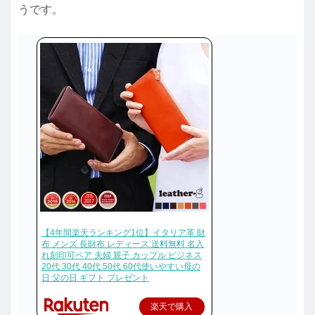
うです。
【4年間楽天ランキング1位】イタリア革 財
布 メンズ 長財布 レディース 送料無料 名入
れ刻印可ペア 夫婦 親子 カップル ビジネス
20代 30代 40代 50代 60代使いやすい母の
日 父の日 ギフト プレゼント
楽天で購入