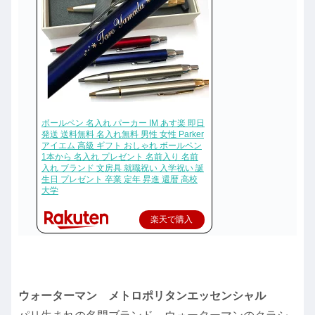
ボールペン 名入れ パーカー IM あす楽 即日
発送 送料無料 名入れ無料 男性 女性 Parker
アイエム 高級 ギフト おしゃれ ボールペン
1本から 名入れ プレゼント 名前入り 名前
入れ ブランド 文房具 就職祝い 入学祝い 誕
生日 プレゼント 卒業 定年 昇進 還暦 高校
大学
楽天で購入
ウォーターマン メトロポリタンエッセンシャル