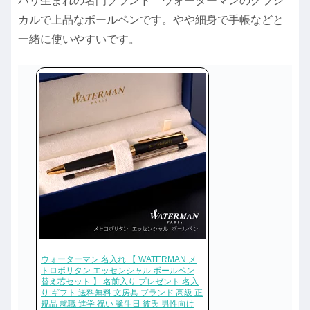
パリ生まれの名門ブランド ウォーターマンのクラシ
カルで上品なボールペンです。やや細身で手帳などと
一緒に使いやすいです。
ウォーターマン 名入れ 【 WATERMAN メ
トロポリタン エッセンシャル ボールペン
替え芯セット 】 名前入り プレゼント 名入
り ギフト 送料無料 文房具 ブランド 高級 正
規品 就職 進学 祝い 誕生日 彼氏 男性向け