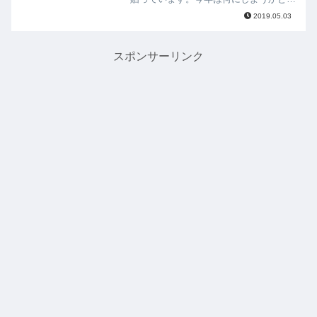
えた結果、さくらんぼにしてみました。
2019.05.03
さくらんぼはスーパーなどでも割と高く
なかなか自分では買わないのでプレゼン
トに良さそうです。
スポンサーリンク