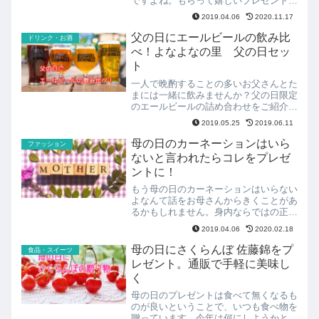
ですよね。もらって嬉しいプレゼント、
ちょっとおしゃれで華やかなお菓子を選
2019.04.06
2020.11.17
んでみませんか。通販で手に入る和菓子
からおすすめをご紹介します。
父の日にエールビールの飲み比
ドリンク・お酒
べ！よなよなの里 父の日セッ
ト
一人で晩酌することの多いお父さんとた
まには一緒に飲みませんか？父の日限定
のエールビールの詰め合わせをご紹介し
ます。普段のビールとは一味違う、エー
2019.05.25
2019.06.11
ルビールの飲み比べセットはどんな感じ
なのでしょうか。
母の日のカーネーションはいら
ファッション
ないと言われたらコレをプレゼ
ントに！
もう母の日のカーネーションはいらない
よなんて話をお母さんからきくことがあ
るかもしれません。身内ならではの正直
な話だと思いますが、それでも何か贈り
2019.04.06
2020.02.18
たい、花以外になにかプレゼントにでき
ないかな？という場合に使えそうなプレ
母の日にさくらんぼ 佐藤錦をプ
食品・スイーツ
ゼントをご紹介します。
レゼント。通販で手軽に美味し
く
母の日のプレゼントは食べて無くなるも
のが良いということで、いつも食べ物を
贈っています。今年は何にしようかと考