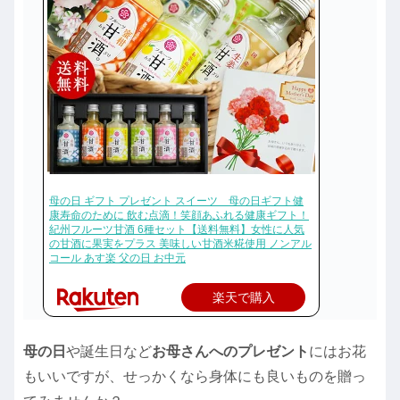
母の日 ギフト プレゼント スイーツ 母の日ギフト健
康寿命のために 飲む点滴！笑顔あふれる健康ギフト！
紀州フルーツ甘酒 6種セット【送料無料】女性に人気
の甘酒に果実をプラス 美味しい甘酒米糀使用 ノンアル
コール あす楽 父の日 お中元
楽天で購入
母の日
や誕生日など
お母さんへのプレゼント
にはお花
もいいですが、せっかくなら身体にも良いものを贈っ