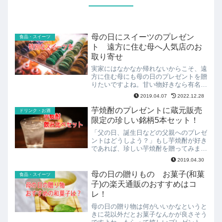
母の日にスイーツのプレゼン
食品・スイーツ
ト 遠方に住む母へ人気店のお
取り寄せ
実家にはなかなか帰れないからこそ、遠
方に住む母にも母の日のプレゼントを贈
りたいですよね。甘い物好きなら有名店
のスイーツのお取り寄せギフトはいかが
2019.04.07
2022.12.28
でしょうか。母の日ギフトで人気のスイ
ーツギフトをご紹介します。
芋焼酎のプレゼントに蔵元販売
ドリンク・お酒
限定の珍しい銘柄5本セット！
「父の日、誕生日などの父親へのプレゼ
ントはどうしよう？」もし芋焼酎が好き
であれば、珍しい芋焼酎を贈ってみませ
んか。どの銘柄が良いのかなかなか選び
2019.04.30
にくいと思いますが、こちらの商品なら
そんな心配も不要です！
母の日の贈りもの お菓子(和菓
食品・スイーツ
子)の楽天通販のおすすめはコ
レ！
母の日の贈り物は何がいいかなというと
きに花以外だとお菓子なんかが良さそう