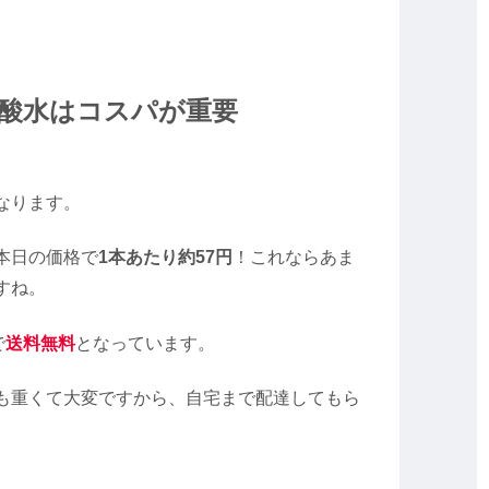
酸水はコスパが重要
なります。
本日の価格で
1本あたり約57円
！これならあま
すね。
で
送料無料
となっています。
も重くて大変ですから、自宅まで配達してもら