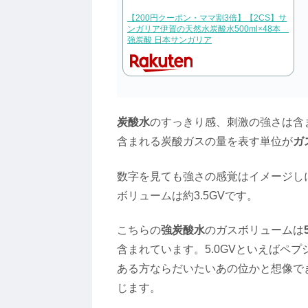
【200円クーポン・ママ割3倍】【2CS】サ
ンガリア伊賀の天然水炭酸水500ml×48本
強炭酸 日本サンガリア
炭酸水
のすっきり感、刺激の強さは含
含まれる炭酸ガスの量を表す単位が
ガ
数字を見ても強さの感覚はイメージし
ボリュームは約3.5GVです。
こちらの
強炭酸水
のガスボリュームは
含まれています。5.0GVといえばペ
ある方ならだいたいあの位かと想像で
じます。