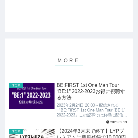
BE:FIRST 1st One Man Tour
未分類
“BE:1” 2022-2023お得に視聴す
る方法
2023年2月24日 20:00～配信される
「BE:FIRST 1st One Man Tour “BE:1”
2022-2023」この記事ではお得に配信を
見れる方法をご紹介します。配信日時：
2023.02.13
2月24日(金) 20:30 開演見逃し配信期間 :
見逃し配信準備完了次第〜3月26
【2024年3月末で終了】LYPプ
未分類
日 23:59まで会場：国立代々木競技場第
レミアムに新規登録で10,000円