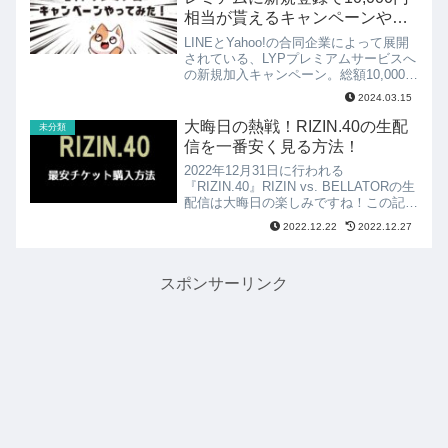
一体育館
相当が貰えるキャンペーンやっ
てみました！
LINEとYahoo!の合同企業によって展開
されている、LYPプレミアムサービスへ
の新規加入キャンペーン。総額10,000円
分の特典「4,000 PayPayポイントと、
2024.03.15
Yahoo!ショッピングでの使用できる
6,000円分クーポン（3,00...
大晦日の熱戦！RIZIN.40の生配
未分類
信を一番安く見る方法！
2022年12月31日に行われる
『RIZIN.40』RIZIN vs. BELLATORの生
配信は大晦日の楽しみですね！この記事
では配信視聴用のチケットを一番安く購
2022.12.22
2022.12.27
入できる方法をお知らせします。
スポンサーリンク