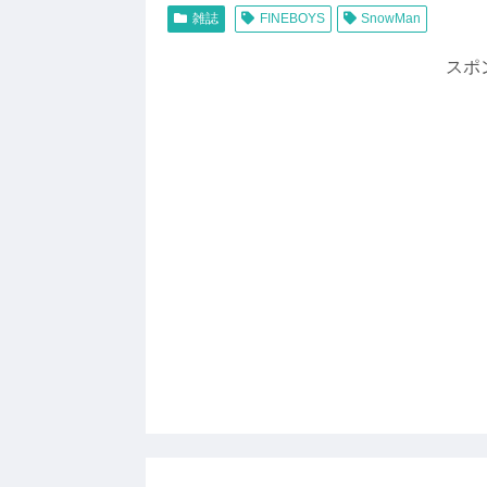
雑誌
FINEBOYS
SnowMan
スポ