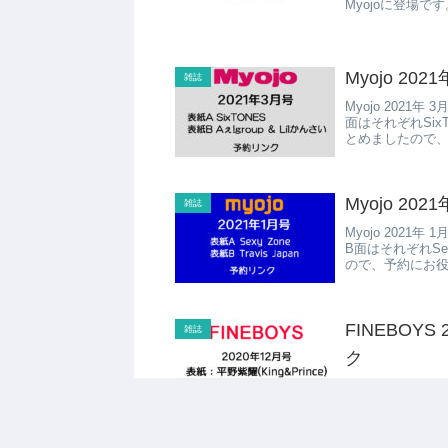
Myojoに登場
Myojo 20
雑誌
Myojo 2021
面はそれぞれSix
とめましたので
Myojo 20
雑誌
Myojo 2021
B面はそれぞれSex
ので、予約にお
FINEBOY
雑誌
ク
King&Princ
続出ですが、再
す。