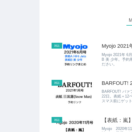
Myojo 202
雑誌
Myojo 2021年
B 美 少年。予
ださい。
BARFOUT
雑誌
BARFOUT! バァ
22日。表紙＋12
スマス前にゲッ
【表紙：嵐】M
雑誌
Myojo 202