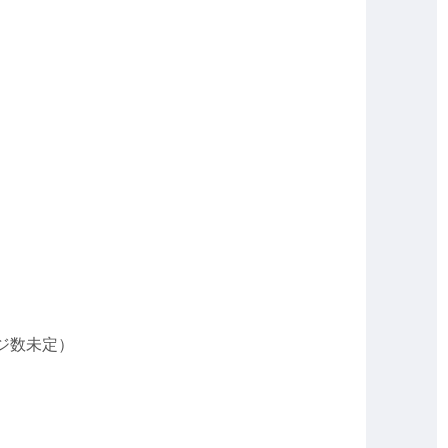
ジ数未定）