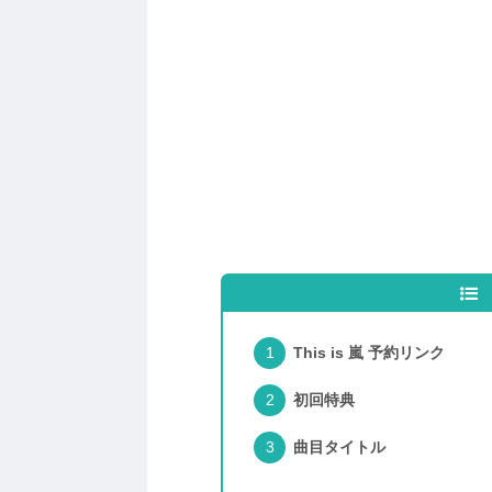
This is 嵐 予約リンク
初回特典
曲目タイトル